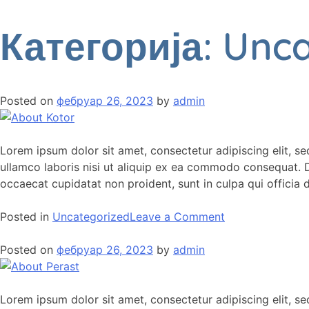
Категорија:
Unca
Posted on
фебруар 26, 2023
by
admin
Lorem ipsum dolor sit amet, consectetur adipiscing elit, s
ullamco laboris nisi ut aliquip ex ea commodo consequat. Dui
occaecat cupidatat non proident, sunt in culpa qui officia 
Posted in
Uncategorized
Leave a Comment
Posted on
фебруар 26, 2023
by
admin
Lorem ipsum dolor sit amet, consectetur adipiscing elit, s